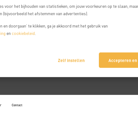
es voor het bijhouden van statistieken, om jouw voorkeuren op te slaan, maa
Klantbeoordeling
 (bijvoorbeeld het afstemmen van advertenties).
 en doorgaan’ te klikken, ga je akkoord met het gebruik van
ing
en
cookiebeleid
.
Bergsportreizen krijgt een 8.3/10 op basis van 6032 reviews
Zelf instellen
Accepteren en
r
Contact