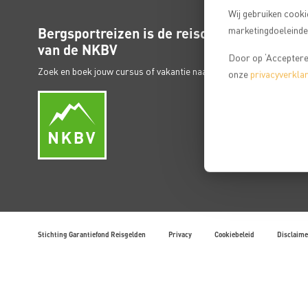
Wij gebruiken cooki
Bergsportreizen is de reisorganisatie
marketingdoeleinden
van de NKBV
Door op ‘Accepteren
Zoek en boek jouw cursus of vakantie naar de Alpen.
onze
privacyverklar
Stichting Garantiefond Reisgelden
Privacy
Cookiebeleid
Disclaime