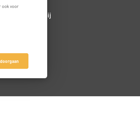
r ook voor
Aangesloten bij
 doorgaan