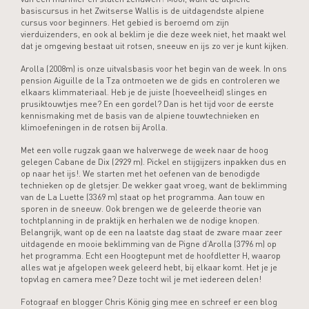
basiscursus in het Zwitserse Wallis is de uitdagendste alpiene
cursus voor beginners. Het gebied is beroemd om zijn
vierduizenders, en ook al beklim je die deze week niet, het maakt wel
dat je omgeving bestaat uit rotsen, sneeuw en ijs zo ver je kunt kijken.
Arolla (2008m) is onze uitvalsbasis voor het begin van de week. In ons
pension Aiguille de la Tza ontmoeten we de gids en controleren we
elkaars klimmateriaal. Heb je de juiste (hoeveelheid) slinges en
prusiktouwtjes mee? En een gordel? Dan is het tijd voor de eerste
kennismaking met de basis van de alpiene touwtechnieken en
klimoefeningen in de rotsen bij Arolla.
Met een volle rugzak gaan we halverwege de week naar de hoog
gelegen Cabane de Dix (2929 m). Pickel en stijgijzers inpakken dus en
op naar het ijs!. We starten met het oefenen van de benodigde
technieken op de gletsjer. De wekker gaat vroeg, want de beklimming
van de La Luette (3369 m) staat op het programma. Aan touw en
sporen in de sneeuw. Ook brengen we de geleerde theorie van
tochtplanning in de praktijk en herhalen we de nodige knopen.
Belangrijk, want op de een na laatste dag staat de zware maar zeer
uitdagende en mooie beklimming van de Pigne d’Arolla (3796 m) op
het programma. Echt een Hoogtepunt met de hoofdletter H, waarop
alles wat je afgelopen week geleerd hebt, bij elkaar komt. Het je je
topvlag en camera mee? Deze tocht wil je met iedereen delen!
Fotograaf en blogger Chris König ging mee en schreef er een blog