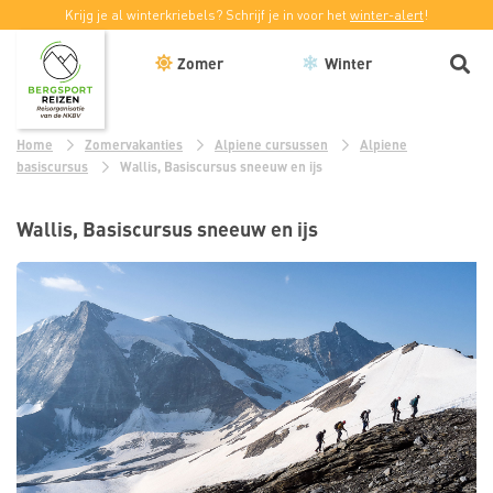
Krijg je al winterkriebels? Schrijf je in voor het
winter-alert
!
Zomer
Winter
Home
Zomervakanties
Alpiene cursussen
Alpiene
basiscursus
Wallis, Basiscursus sneeuw en ijs
Wallis, Basiscursus sneeuw en ijs