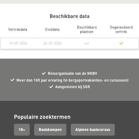
Beschikbare data
Beschikbare
Gegarandeerd
Vertrekdata
Einddata
plaatsen
vertrek
19-07-2026
24-07-2026
vol
Reisorganisatie van de NKBV
Meer dan 100 jaar ervaring (in bergsportvakanties- en cursussen)
Aangesloten bij SGR
Populaire zoektermen
18+
Basiskampen
Alpiene basiscursus