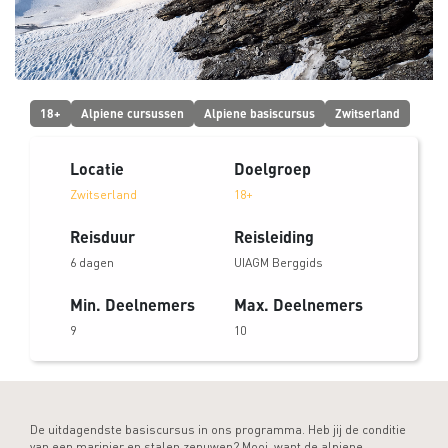
18+
Alpiene cursussen
Alpiene basiscursus
Zwitserland
Locatie
Doelgroep
Zwitserland
18+
Reisduur
Reisleiding
6 dagen
UIAGM Berggids
Min. Deelnemers
Max. Deelnemers
9
10
De uitdagendste basiscursus in ons programma. Heb jij de conditie
van een marinier en stalen zenuwen? Mooi, want de alpiene