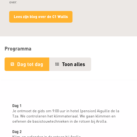
over.
Lees zijn blog over de C1 Wallis
Programma
Dag tot dag
Toon alles
Dag 1
Je ontmoet de gids om 9:00 uur in hotel (pension) Aiguille de la
Tza. We controleren het klimmateriaal. We gaan klimmen en
oefenen de basistouwtechnieken in de rotsen bij Arolla.
Dag 2
Klim-en oefendag in de rotsen bij Arolla