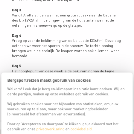
Dag 3
Vanuit Arolla stijgen we met een grote rugzak naar de Cabane
des Dix (2928m). In de omgeving van de hut starten we met de
oefeningen in sneeuw-e ijs op de gletsjer.
Dag 4
Vroeg op voor de beklimming van de La Luette (3369 m). Deze dag
oefenen we weer het sporen in de sneeuw. De tochtplanning
brengen we in de praktijk. De knopen worden ook allemaal weer
herhaald.
Dag 5
Het hoogtepunt van deze week is de beklimming van de Pigne
d'Arolla (3796 m). Een zware maar zeer mooie tocht. Waarna we
Bergsportreizen maakt gebruik van cookies
afdalen naar de Cabane de Vignettes.
Welkom! Leuk dat je berg en-klimsport inspiratie komt opdoen. Wij, en
Dag 6
derde partijen, maken op onze websites gebruik van cookies.
Voordat we afdalen naar het dal staan er eerst nog een paar
oefeningen op het programma.
Wij gebruiken cookies voor het bijhouden van statistieken, om jouw
voorkeuren op te slaan, maar ook voor marketingdoeleinden
(bijvoorbeeld het afstemmen van advertenties).
Door op ‘Accepteren en doorgaan’ te klikken, ga je akkoord met het
gebruik van onze
privacyverklaring
en
cookiebeleid
.