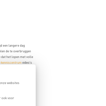
ijd een langere dag
elen de te overbruggen
 dat het lopen met volle
kenniscentrum
video's
 onze websites
 lucht al zo ijl dat je
 van die op zeeniveau.
r ook voor
 Vervolgens maakt het