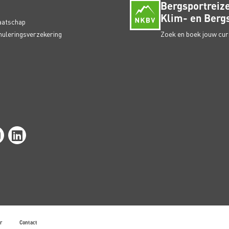
Bergsportreize
Klim- en Bergs
aatschap
nuleringsverzekering
Zoek en boek jouw curs
r
Contact