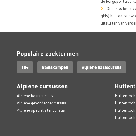
de bergsport zou ku
Ondanks het akko
gids) het laatste wo
uitsluiten van verd
Populaire zoektermen
18+
Basiskampen
Alpiene basiscursus
Alpiene cursussen
Huttent
Alpiene basiscursus
Huttentocht
Alpiene gevorderdencursus
Huttentocht
Alpiene specialistencursus
Huttentocht
Huttentochte