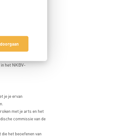
iseert. Als je sneller
n, verminderde eetlust,
 worden de symptomen
iet goed heeft gesmaakt.
e aan te passen:
 doorgaan
2 à 3 flinke tochten
hoogte overnacht. De
in het NKBV-
t je je ervan
n.
proken met je arts en het
medische commissie van de
t die het beoefenen van