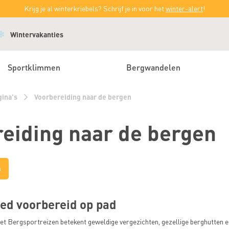
Krijg je al winterkriebels? Schrijf je in voor het
winter-alert
!
Wintervakanties
Sportklimmen
Bergwandelen
gina's
Voorbereiding naar de bergen
eiding naar de bergen
a
oed voorbereid op pad
t Bergsportreizen betekent geweldige vergezichten, gezellige berghutten en