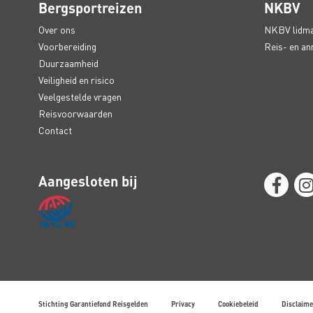
Bergsportreizen
NKBV
Over ons
NKBV lidm
Voorbereiding
Reis- en an
Duurzaamheid
Veiligheid en risico
Veelgestelde vragen
Reisvoorwaarden
Contact
Aangesloten bij
Stichting Garantiefond Reisgelden
Privacy
Cookiebeleid
Disclaime