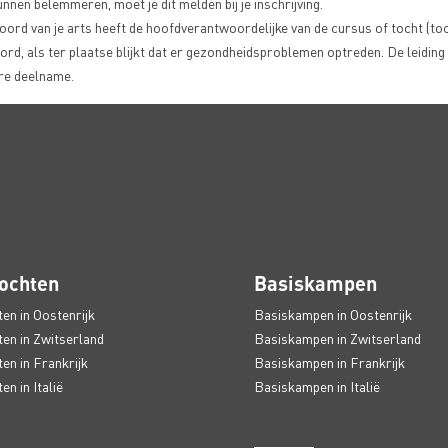
nnen belemmeren, moet je dit melden bij je inschrijving.
ord van je arts heeft de hoofdverantwoordelijke van de cursus of tocht (toch
ord, als ter plaatse blijkt dat er gezondheidsproblemen optreden. De leiding k
ere deelname.
ochten
Basiskampen
en in Oostenrijk
Basiskampen in Oostenrijk
en in Zwitserland
Basiskampen in Zwitserland
en in Frankrijk
Basiskampen in Frankrijk
n in Italië
Basiskampen in Italië