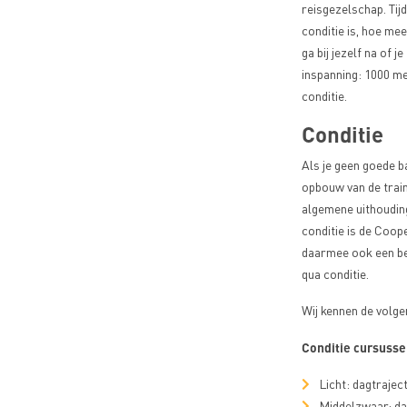
reisgezelschap. Tij
Facebook
conditie is, hoe mee
ga bij jezelf na of 
inspanning: 1000 me
Delen
conditie.
op
Twitter
Conditie
Als je geen goede b
opbouw van de train
Delen
algemene uithouding
op
conditie is de Coope
LinkedIn
daarmee ook een bel
qua conditie.
WhatsApp
Wij kennen de volge
Link
om
Conditie cursuss
te
Licht: dagtrajec
delen
Middelzwaar: da