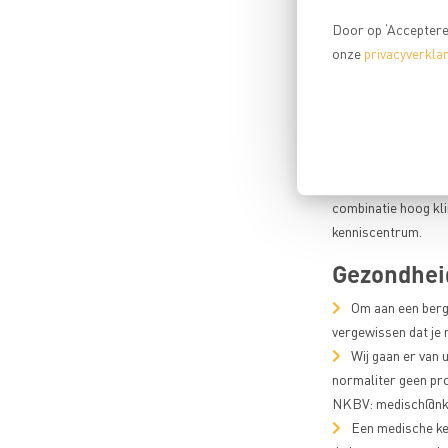
meer rode bloedcell
Door op ‘Accepteren
stijgt dan je lichaa
onze
privacyverklar
Verschijnselen van 
misselijkheid, duiz
toegeschreven aan i
De beste manier om
acclimatiseren
. E
boven de 2500 meter
combinatie hoog kl
kenniscentrum.
Gezondhei
Om aan een bergs
vergewissen dat je 
Wij gaan er van u
normaliter geen pro
NKBV: medisch@nkb
Een medische keu