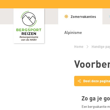
Zomervakanties
Alpinisme
Home
Handige pa
Voorber
Deel deze pagin
Sluiten
Zo ga je g
Delen
Een bergvakantie me
op