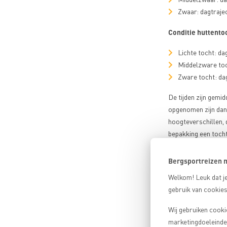
Zwaar: dagtrajec
Conditie huttento
Lichte tocht: da
Middelzware toc
Zware tocht: da
De tijden zijn gemid
opgenomen zijn dan 
hoogteverschillen, 
bepakking een tocht
geplaatst met oefen
Bergsportreizen m
Acclimati
Welkom! Leuk dat je
Veel activiteiten va
gebruik van cookies
lichaam zich moet 
Door de lagere druk
Wij gebruiken cooki
Je lichaam past zic
marketingdoeleinden