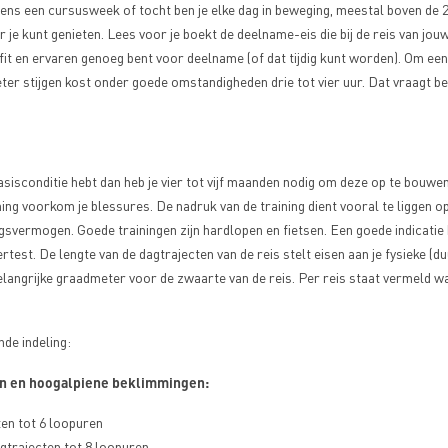
dens een cursusweek of tocht ben je elke dag in beweging, meestal boven de 
r je kunt genieten. Lees voor je boekt de deelname-eis die bij de reis van jo
je fit en ervaren genoeg bent voor deelname (of dat tijdig kunt worden). Om een
ter stijgen kost onder goede omstandigheden drie tot vier uur. Dat vraagt be
asisconditie hebt dan heb je vier tot vijf maanden nodig om deze op te bouw
ing voorkom je blessures. De nadruk van de training dient vooral te liggen o
svermogen. Goede trainingen zijn hardlopen en fietsen. Een goede indicatie h
rtest. De lengte van de dagtrajecten van de reis stelt eisen aan je fysieke (du
angrijke graadmeter voor de zwaarte van de reis. Per reis staat vermeld wa
nde indeling:
en en hoogalpiene beklimmingen:
ten tot 6 loopuren
gtrajecten tot 8 loopuren