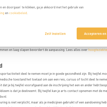
en aan, zodat zuurstoftransport efficiënter wordt, ofwel je lichaam acclimat
 en doorgaan’ te klikken, ga je akkoord met het gebruik van
hoogteziekte
m zich kan aanpassen, kun je last krijgen van
.
ing
en
cookiebeleid
.
hoogteziekte ontstaan pas na enkele uren op hoogte en kunnen zijn: hoofdpij
eligheid, slapeloosheid, vermoeidheid en een licht gevoel in het hoofd. Vaak
ets anders, zoals slecht hebben geslapen of het eten op de hut dat iemand n
voorkomen
 dit te
is om het lichaam de tijd te geven zich aan grotere hoogt
Zelf instellen
Accepteren en
en goede acclimatisatie kost tijd. Dit houdt in dat je je lichaam, door minimaal 
 aan de hoogte laat wennen. Daarbij is het van belang dat je op een lagere 
immen en laag slapen bevordert de aanpassing. Lees alles over
hoogteziekte
d
portactiviteit deel te nemen moet je in goede gezondheid zijn. Bij twijfel moe
medische toestand het toelaat om aan een reis, cursus of tocht deel te neme
it dat je bij twijfel voorafgaand aan de inschrijving het een en ander hebt bes
bleem is dat je deelneemt. Bij twijfel kan je arts contact opnemen met de 
v.nl
ring is niet verplicht, maar als je medicijnen gebruikt of een aandoening heb