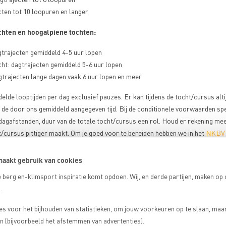
ten tot 10 loopuren en langer
chten en hoogalpiene tochten:
gtrajecten gemiddeld 4-5 uur lopen
ht: dagtrajecten gemiddeld 5-6 uur lopen
gtrajecten lange dagen vaak 6 uur lopen en meer
delde looptijden per dag exclusief pauzes. Er kan tijdens de tocht/cursus alt
de door ons gemiddeld aangegeven tijd. Bij de conditionele voorwaarden sp
dagafstanden, duur van de totale tocht/cursus een rol. Houd er rekening mee
/cursus pittiger maakt. Om je goed voor te bereiden hebben we in het
NKBV-
ingen die je helpen om goed voorbereid op bergsportvakantie te kunnen.
aakt gebruik van cookies
seren
 berg en-klimsport inspiratie komt opdoen. Wij, en derde partijen, maken op
n Bergsportreizen vinden plaats in het hooggebergte. Boven de 2500 meter is de
.
aanpassen aan de hoogte. De luchtdruk is op 3000 meter nog maar tweederde
zuurstof
 kan je lichaam moeilijker
opnemen.
es voor het bijhouden van statistieken, om jouw voorkeuren op te slaan, maa
h in eerste instantie aan door een versnelde ademhaling en hogere hartslag.
 (bijvoorbeeld het afstemmen van advertenties).