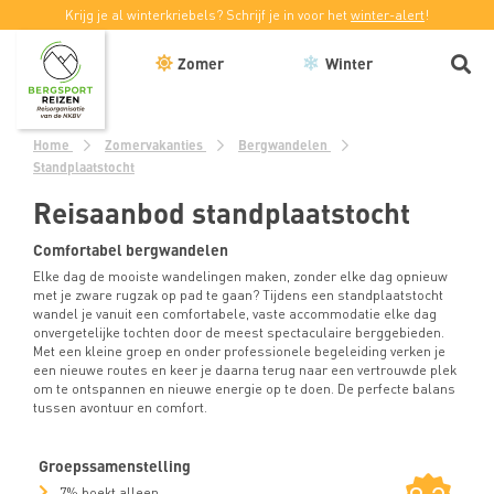
Krijg je al winterkriebels? Schrijf je in voor het
winter-alert
!
Zomer
Winter
Home
Zomervakanties
Bergwandelen
Standplaatstocht
Reisaanbod standplaatstocht
Comfortabel bergwandelen
Elke dag de mooiste wandelingen maken, zonder elke dag opnieuw
met je zware rugzak op pad te gaan? Tijdens een standplaatstocht
wandel je vanuit een comfortabele, vaste accommodatie elke dag
onvergetelijke tochten door de meest spectaculaire berggebieden.
Met een kleine groep en onder professionele begeleiding verken je
een nieuwe routes en keer je daarna terug naar een vertrouwde plek
om te ontspannen en nieuwe energie op te doen. De perfecte balans
tussen avontuur en comfort.
Groepssamenstelling
7% boekt alleen