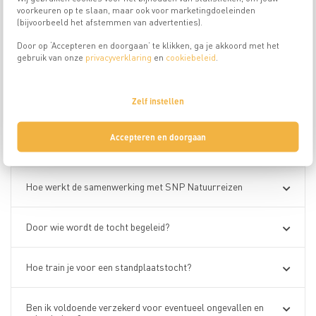
onvergetelijke tochten door de meest spectaculaire berggebieden.
voorkeuren op te slaan, maar ook voor marketingdoeleinden
Met een kleine groep en onder professionele begeleiding verken je
(bijvoorbeeld het afstemmen van advertenties).
een nieuwe routes en keer je daarna terug naar een vertrouwde
plek om te ontspannen en nieuwe energie op te doen. De perfecte
Door op ‘Accepteren en doorgaan’ te klikken, ga je akkoord met het
balans tussen avontuur en comfort.
gebruik van onze
privacyverklaring
en
cookiebeleid
.
Zelf instellen
Veelgestelde vragen over standplaats​tochten
Accepteren en doorgaan
Wat is een standplaatstocht?
Hoe werkt de samenwerking met SNP Natuurreizen
Door wie wordt de tocht begeleid?
Hoe train je voor een standplaatstocht?
Ben ik voldoende verzekerd voor eventueel ongevallen en