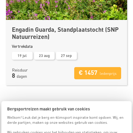
Engadin Guarda, Standplaatstocht (SNP
Natuurreizen)
Vertrekdata
19 jul
23 aug
27 sep
Reisduur
€ 1457
ledenprijs
8
dagen
Bergsportreizen maakt gebruik van cookies
De standplaatstochten van Bergsportreizen
Welkom! Leuk dat je berg en-klimsport inspiratie komt opdoen. Wij, en
Elke dag de mooiste wandelingen maken, zonder elke dag opnieuw
derde partijen, maken op onze websites gebruik van cookies.
met je zware rugzak op pad te gaan? Tijdens een standplaatstocht
wandel je vanuit een comfortabele, vaste accommodatie elke dag
Wij gebruiken cookies voor het bijhouden van statistieken, om jouw