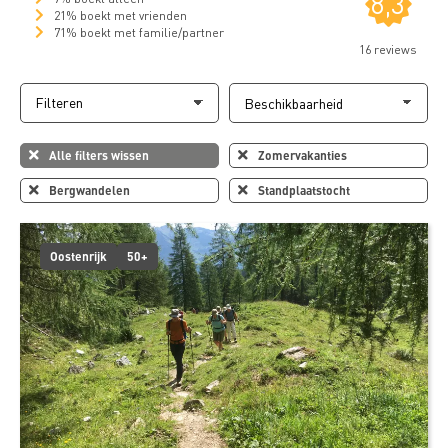
8,3
21% boekt met vrienden
71% boekt met familie/partner
16 reviews
Filteren
Alle filters wissen
Zomervakanties
Bergwandelen
Standplaatstocht
Oostenrijk
50+