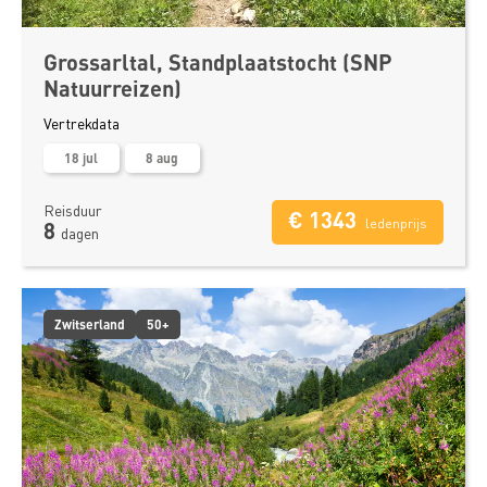
Grossarltal, Standplaatstocht (SNP
Natuurreizen)
Vertrekdata
18 jul
8 aug
Reisduur
€ 1343
ledenprijs
8
dagen
Zwitserland
50+