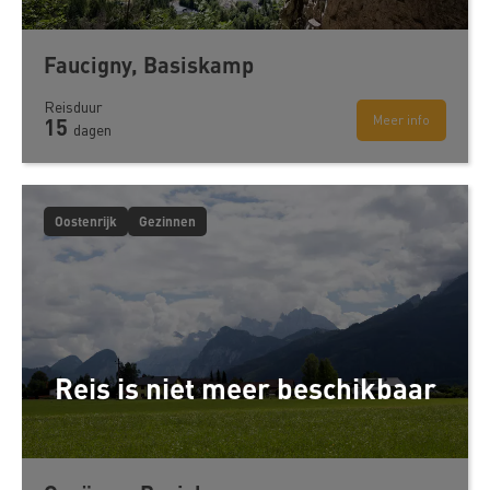
Faucigny, Basiskamp
Reisduur
Meer info
15
dagen
Oostenrijk
Gezinnen
Reis is niet meer beschikbaar