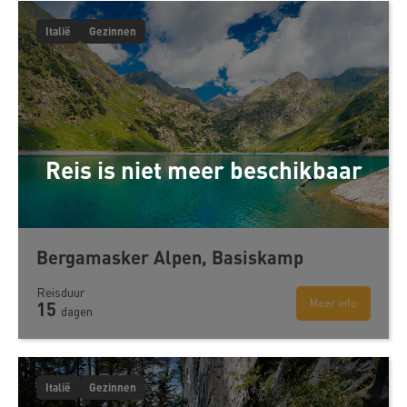
Italië
Gezinnen
Reis is niet meer beschikbaar
Bergamasker Alpen, Basiskamp
Reisduur
Meer info
15
dagen
Italië
Gezinnen