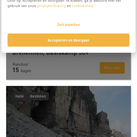
Door op ‘Accepteren en doorgaan’ te klikken, ga je akkoord met het
gebruik van onze
privacyverklaring
en
cookiebeleid
.
Reis is niet meer beschikbaar
Zelf instellen
Accepteren en doorgaan
Breheimen, Basiskamp 50+
Reisduur
Meer info
15
dagen
Italië
Gezinnen