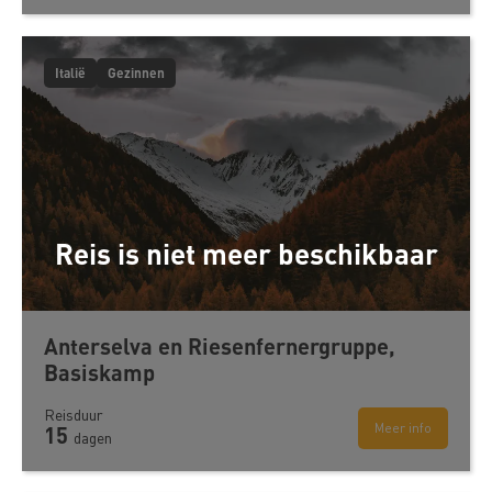
Italië
Gezinnen
Reis is niet meer beschikbaar
Anterselva en Riesenfernergruppe,
Basiskamp
Reisduur
Meer info
15
dagen