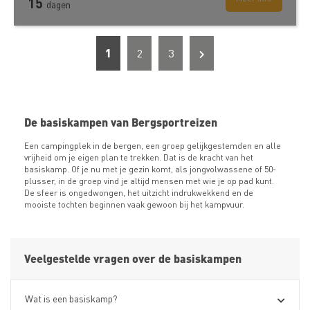
15
dagen
1
2
3
De basiskampen van Bergsportreizen
Een campingplek in de bergen, een groep gelijkgestemden en alle
vrijheid om je eigen plan te trekken. Dat is de kracht van het
basiskamp. Of je nu met je gezin komt, als jongvolwassene of 50-
plusser, in de groep vind je altijd mensen met wie je op pad kunt.
De sfeer is ongedwongen, het uitzicht indrukwekkend en de
mooiste tochten beginnen vaak gewoon bij het kampvuur.
Veelgestelde vragen over de basiskampen
Wat is een basiskamp?