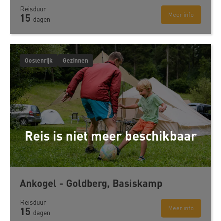
Reisduur
Meer info
15
dagen
Oostenrijk
Gezinnen
Reis is niet meer beschikbaar
Ankogel - Goldberg, Basiskamp
Reisduur
Meer info
15
dagen