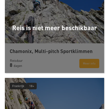
Reis is niet meer beschikbaar
Chamonix, Multi-pitch Sportklimmen
Reisduur
Meer info
8
dagen
Frankrijk
18+