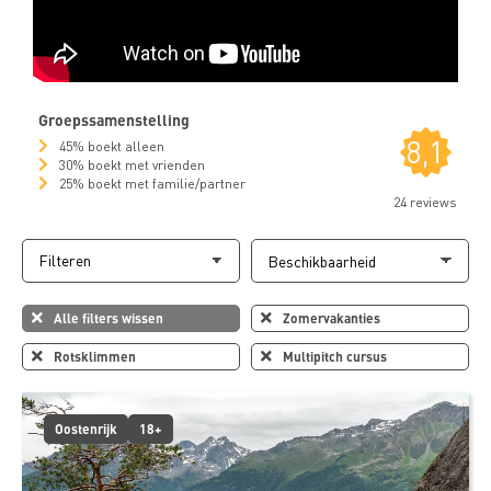
Groepssamenstelling
8,1
45% boekt alleen
30% boekt met vrienden
25% boekt met familie/partner
24 reviews
Filteren
Alle filters wissen
Zomervakanties
Rotsklimmen
Multipitch cursus
Oostenrijk
18+