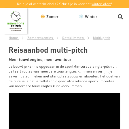
Krijg je al winterkriebels? Schrijf je in voor het
winter-alert
!
Zomer
Winter
Home
Zomervakanties
Rotsklimmen
Multi-pitch
Reisaanbod multi-pitch
Meer touwlengtes, meer avontuur
Je bouwt je kennis opgedaan in de sportklimcursus single-pitch uit.
Je leert routes van meerdere touwlengtes klimmen en verfijnt je
zekeringstechnieken met standplaatsbouw en abseilen. Het doel van
de cursus is dat je zelfstandig goed afgezekerde sportklimroutes
van meerdere touwlengtes kunt voorklimmen.