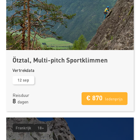
Ötztal, Multi-pitch Sportklimmen
Vertrekdata
12 sep
Reisduur
€ 870
ledenprijs
8
dagen
Frankrijk
18+