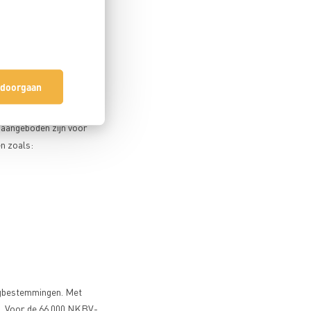
ndacht. Zo leer je meer
is met wie je later nog
 doorgaan
 aangeboden zijn voor
n zoals:
ergbestemmingen. Met
n. Voor de 66.000 NKBV-