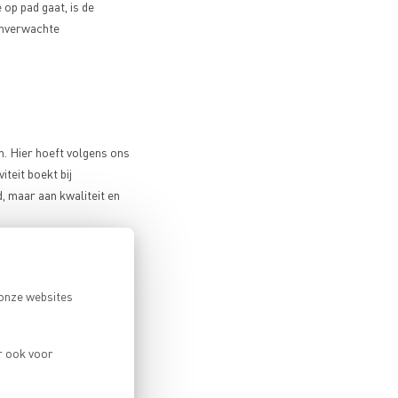
op pad gaat, is de
 onverwachte
. Hier hoeft volgens ons
iteit boekt bij
 maar aan kwaliteit en
shop ter voorbereiding op
 onze websites
 een mooie reis naar een
 ieder niveau.
ebreid aanbod.
r ook voor