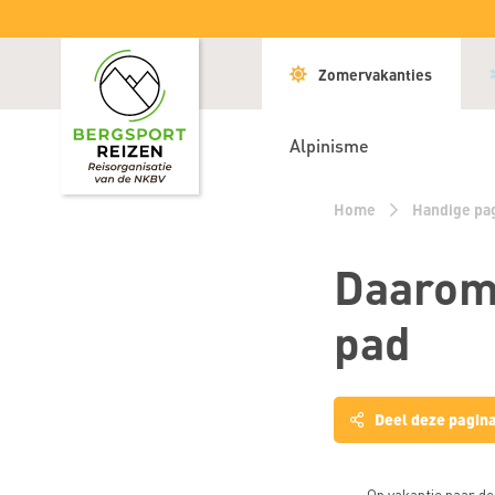
Zomervakanties
Alpinisme
Home
Handige pa
Daarom 
pad
Deel deze pagin
Sluiten
Op vakantie naar de