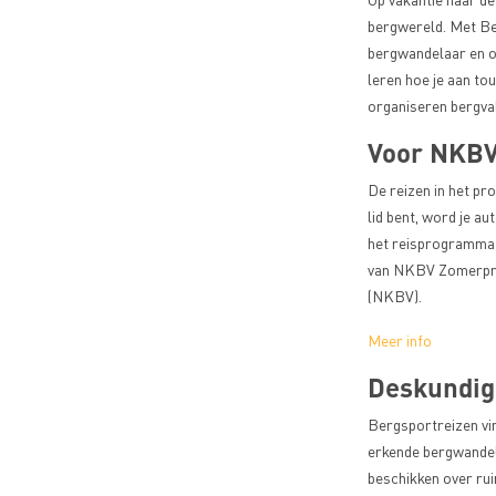
bergwereld. Met Ber
Delen
bergwandelaar en op
op
leren hoe je aan to
Facebook
organiseren bergvak
Voor NKBV
Delen
op
De reizen in het pr
Twitter
lid bent, word je a
het reisprogramma 
van NKBV Zomerprog
Delen
(NKBV).
op
LinkedIn
Meer info
Deskundige
WhatsApp
Bergsportreizen vin
Link
erkende bergwandelg
om
beschikken over rui