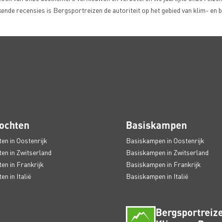
kende recensies is Bergsportreizen de autoriteit op het gebied van klim- en 
ochten
Basiskampen
en in Oostenrijk
Basiskampen in Oostenrijk
en in Zwitserland
Basiskampen in Zwitserland
en in Frankrijk
Basiskampen in Frankrijk
n in Italië
Basiskampen in Italië
Bergsportreize