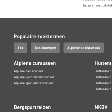
leden en met uitste
Populaire zoektermen
18+
Basiskampen
Alpiene basiscursus
Alpiene cursussen
Huttent
Alpiene basiscursus
Huttentocht
Alpiene gevorderdencursus
Huttentocht
Alpiene specialistencursus
Huttentocht
Huttentochte
Bergsportreizen
NKBV