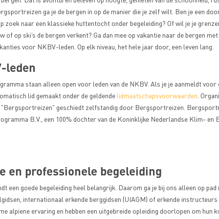
gsportreizen ga je de bergen in op de manier die je zelf wilt. Ben je een do
 zoek naar een klassieke huttentocht onder begeleiding? Of wil je je grenz
uw of op ski’s de bergen verkent? Ga dan mee op vakantie naar de bergen met
anties voor NKBV-leden. Op elk niveau, het hele jaar door, een leven lang.
-leden
ogramma staan alleen open voor leden van de NKBV. Als je je aanmeldt voor 
utomatisch lid gemaakt onder de geldende
lidmaatschapsvoorwaarden
. Organ
"Bergsportreizen" geschiedt zelfstandig door Bergsportreizen. Bergsport
ramma B.V., een 100% dochter van de Koninklijke Nederlandse Klim- en B
 en professionele begeleiding
dt een goede begeleiding heel belangrijk. Daarom ga je bij ons alleen op pad 
idsen, internationaal erkende berggidsen (UIAGM) of erkende instructeurs 
me alpiene ervaring en hebben een uitgebreide opleiding doorlopen om hun kw