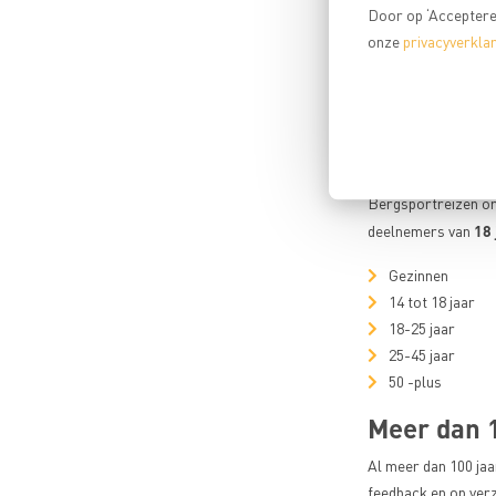
Door op ‘Accepteren
Kleine gr
onze
privacyverklar
Doordat we de groep
en maak je makkelij
veel meer tochten 
Diverse d
Bergsportreizen or
18 
deelnemers van
Gezinnen
14 tot 18 jaar
18-25 jaar
25-45 jaar
50 -plus
Meer dan 1
Al meer dan 100 ja
feedback en op ver