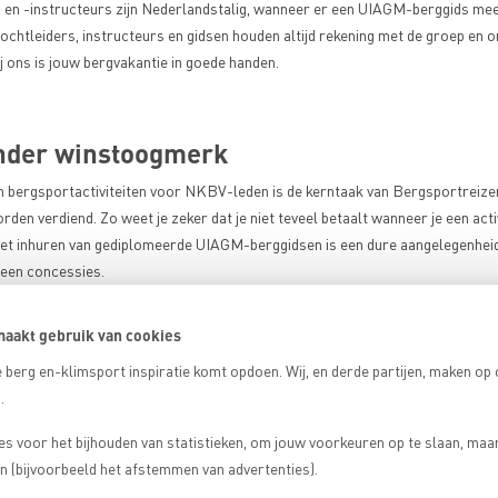
en -instructeurs zijn Nederlandstalig, wanneer er een UIAGM-berggids mee 
tochtleiders, instructeurs en gidsen houden altijd rekening met de groep en
 ons is jouw bergvakantie in goede handen.
onder winstoogmerk
n bergsportactiviteiten voor NKBV-leden is de kerntaak van Bergsportreizen
den verdiend. Zo weet je zeker dat je niet teveel betaalt wanneer je een activ
et inhuren van gediplomeerde UIAGM-berggidsen is een dure aangelegenheid,
geen concessies.
aanbod van Nederland
aakt gebruik van cookies
ergsportreizen zijn we de grootste specialist van Nederland. Volg een work
 berg en-klimsport inspiratie komt opdoen. Wij, en derde partijen, maken op
ls weerkunde, oriëntatie, touwtechnieken en meer, ga mee op cursus of boek
.
ekende bergbestemmingen. We hebben bergvakanties voor elke leeftijd en op
inisten en klimmers, kunnen in de zomer en winter bij ons terecht voor uitg
es voor het bijhouden van statistieken, om jouw voorkeuren op te slaan, maa
 (bijvoorbeeld het afstemmen van advertenties).