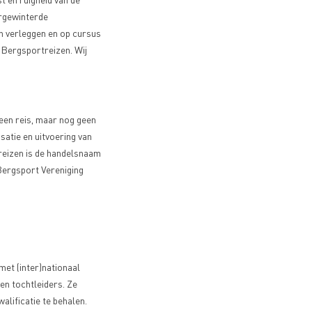
orgewinterde
en verleggen en op cursus
 Bergsportreizen. Wij
een reis, maar nog geen
isatie en uitvoering van
reizen is de handelsnaam
ergsport Vereniging
met (inter)nationaal
en tochtleiders. Ze
alificatie te behalen.