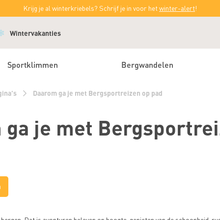
Krijg je al winterkriebels? Schrijf je in voor het
winter-alert
!
Wintervakanties
Sportklimmen
Bergwandelen
gina's
Daarom ga je met Bergsportreizen op pad
ga je met Bergsportrei
a
 bergen. Dat is avonturen beleven op hoogte, genieten van de schoonheid, rus