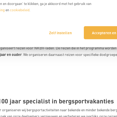
 en doorgaan’ te klikken, ga je akkoord met het gebruik van
oepen
ing
en
cookiebeleid
.
en klein houden, hebben we tijdens de reis veel ruimte voor persoonlijke aa
ker contact met tochtgenoten. Misschien houd je zelfs vrienden over aan je re
maakt.
Zelf instellen
Accepteren en
oelgroepen
ganiseert reizen voor NKBV-leden. De reizen die in het programma worden
jaar en ouder
. We organiseren daarnaast reizen voor specifieke doelgroepe
00 jaar specialist in bergsportvakanties
ar organiseren wij bergsportactiviteiten naar bekende en minder bekende b
zoek van onze deelnemers vernieuwen en verbeteren we jaarlijks onze reize