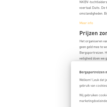
te
NKBV-tochtleiders 
delen
voertaal Duits. De 
omstandigheden. Bij
Meer info
Prijzen z
Het organiseren va
geen geld mee te wor
Bergsportreizen. H
veiligheid doen we 
Grootste 
Bergsportreizen m
Op het gebied van b
Welkom! Leuk dat je
je bergvakantie zoa
gebruik van cookies
bekende en minder b
Bergwandelaars, alp
Wij gebruiken cooki
marketingdoeleinden
Bekijk het aanbod