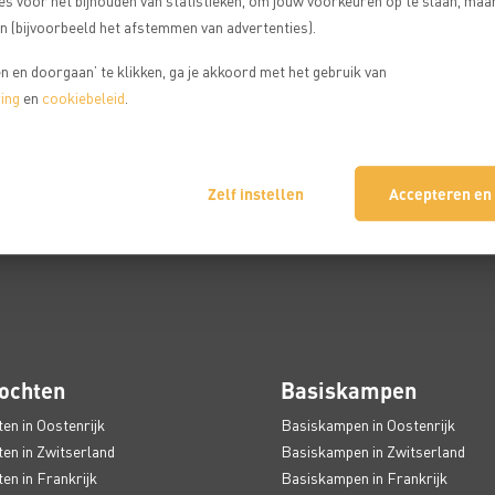
es voor het bijhouden van statistieken, om jouw voorkeuren op te slaan, maa
 (bijvoorbeeld het afstemmen van advertenties).
 en doorgaan’ te klikken, ga je akkoord met het gebruik van
ing
en
cookiebeleid
.
Zelf instellen
Accepteren en
ochten
Basiskampen
en in Oostenrijk
Basiskampen in Oostenrijk
en in Zwitserland
Basiskampen in Zwitserland
en in Frankrijk
Basiskampen in Frankrijk