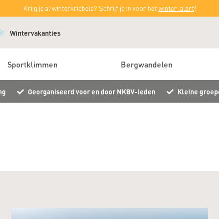
Krijg je al winterkriebels? Schrijf je in voor het
winter-alert
!
Wintervakanties
Sportklimmen
Bergwandelen
ng
Georganiseerd voor en door NKBV-leden
Kleine groep