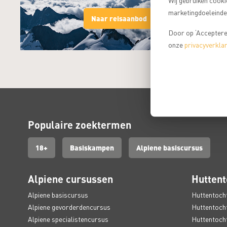
Wij gebruiken cooki
marketingdoeleinden
Naar reisaanbod
Door op ‘Accepteren
onze
privacyverklar
Populaire zoektermen
18+
Basiskampen
Alpiene basiscursus
Alpiene cursussen
Huttent
Alpiene basiscursus
Huttentocht
Alpiene gevorderdencursus
Huttentocht
Alpiene specialistencursus
Huttentocht