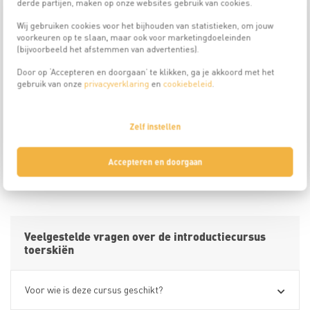
derde partijen, maken op onze websites gebruik van cookies.
Wij gebruiken cookies voor het bijhouden van statistieken, om jouw
De introductiecursus toerskiën bij
voorkeuren op te slaan, maar ook voor marketingdoeleinden
Bergsportreizen
(bijvoorbeeld het afstemmen van advertenties).
Heb je al meerdere jaren ervaring in het parallel skiën op rode
Door op ‘Accepteren en doorgaan’ te klikken, ga je akkoord met het
pistes en kan je stabiel een zwarte piste afdalen, dan wacht je een
gebruik van onze
privacyverklaring
en
cookiebeleid
.
nieuw avontuur. Maak tijdens een introductiecursus toerskiën
kennis met het maken van skitoeren. Werk aan je off-piste
skitechniek, waarna je tochten gaat maken. Maak kennis met
verschillende technieken, maak voor het eerst gebruik van
Zelf instellen
toerskivellen en oefen het zoeken van een slachtoffer met
lawinepieper. Na de introductiecursus heb je een basis gelegd voor
je toerskicarrière.
Accepteren en doorgaan
Veelgestelde vragen over de introductiecursus
toerskiën
Voor wie is deze cursus geschikt?