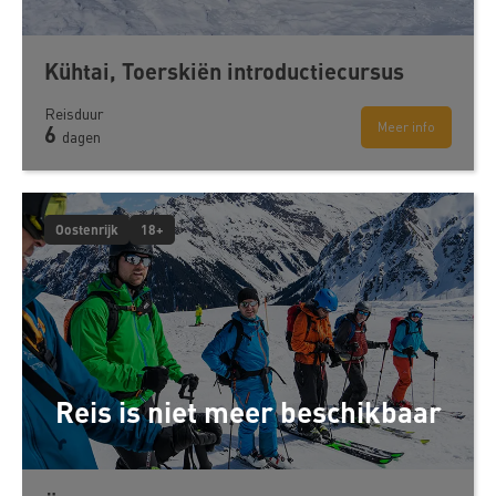
Kühtai, Toerskiën introductiecursus
Reisduur
Meer info
6
dagen
Oostenrijk
18+
Reis is niet meer beschikbaar