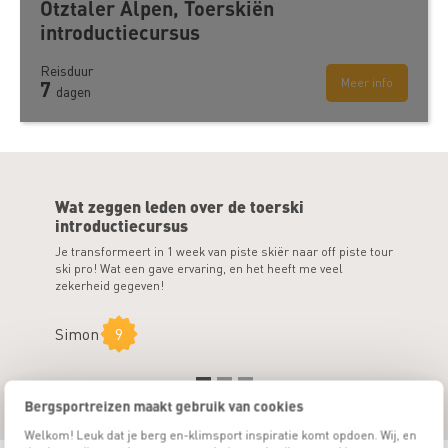
Ötztaler Alpen, Toerskiën
introductiecursus
Reisduur
Meer info
7
dagen
Wat zeggen leden over de toerski
introductiecursus
Je transformeert in 1 week van piste skiër naar off piste tour
Fantastis
ski pro! Wat een gave ervaring, en het heeft me veel
tochten en
zekerheid gegeven!
Bart
1
Simon
9
Bergsportreizen maakt gebruik van cookies
Welkom! Leuk dat je berg en-klimsport inspiratie komt opdoen. Wij, en