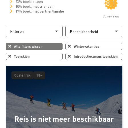
8,1
73% boekt alleen
10% boekt met vrienden
17% boekt met partner/familie
85 reviews
Filteren
Alle filters wissen
Wintervakanties
Toerskiën
Introductiecursus toerskien
Oostenrijk
18+
Reis is niet meer beschikbaar