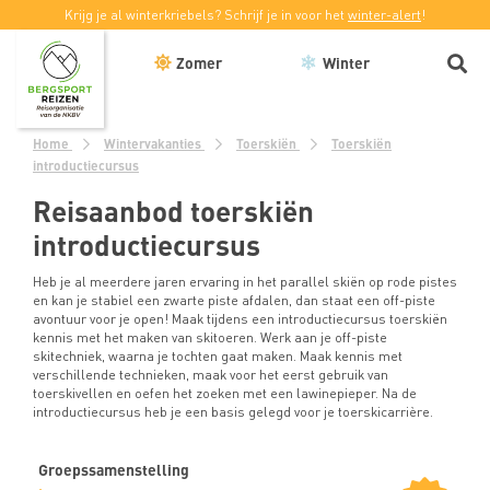
Krijg je al winterkriebels? Schrijf je in voor het
winter-alert
!
Zomer
Winter
Home
Wintervakanties
Toerskiën
Toerskiën
introductiecursus
Reisaanbod toerskiën
introductiecursus
Heb je al meerdere jaren ervaring in het parallel skiën op rode pistes
en kan je stabiel een zwarte piste afdalen, dan staat een off-piste
avontuur voor je open! Maak tijdens een introductiecursus toerskiën
kennis met het maken van skitoeren. Werk aan je off-piste
skitechniek, waarna je tochten gaat maken. Maak kennis met
verschillende technieken, maak voor het eerst gebruik van
toerskivellen en oefen het zoeken met een lawinepieper. Na de
introductiecursus heb je een basis gelegd voor je toerskicarrière.
Groepssamenstelling