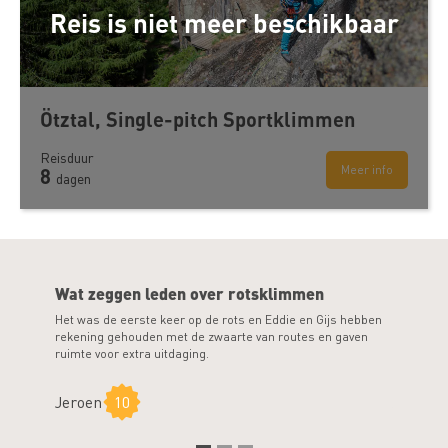
Reis is niet meer beschikbaar
Ötztal, Single-pitch Sportklimmen
Reisduur
Meer info
8
dagen
Wat zeggen leden over rotsklimmen
Het was de eerste keer op de rots en Eddie en Gijs hebben
Heel erg v
rekening gehouden met de zwaarte van routes en gaven
oefenen v
ruimte voor extra uitdaging.
vertrouwe
Jeroen
10
Jannek