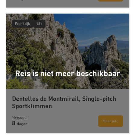
Frankrijk
18+
Reis is niet meer beschikbaar
Dentelles de Montmirail, Single-pitch
Sportklimmen
Reisduur
Meer info
8
dagen