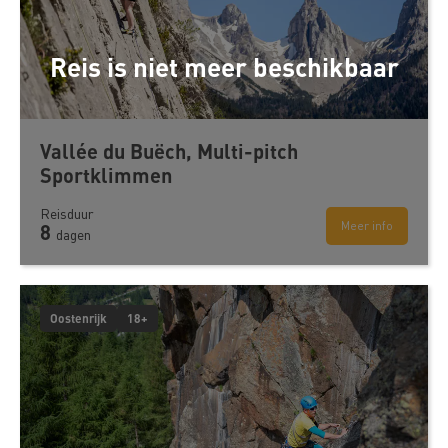
Reis is niet meer beschikbaar
Vallée du Buëch, Multi-pitch
Sportklimmen
Reisduur
Meer info
8
dagen
Oostenrijk
18+