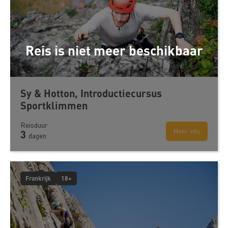
Reis is niet meer beschikbaar
Sy & Hotton, Introductiecursus
Sportklimmen
Reisduur
Meer info
3
dagen
Frankrijk
18+