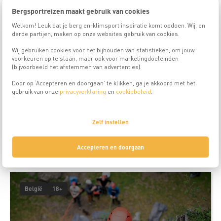
Bergsportreizen maakt gebruik van cookies
Welkom! Leuk dat je berg en-klimsport inspiratie komt opdoen. Wij, en
derde partijen, maken op onze websites gebruik van cookies.
Wij gebruiken cookies voor het bijhouden van statistieken, om jouw
voorkeuren op te slaan, maar ook voor marketingdoeleinden
Reis is niet meer beschikbaar
(bijvoorbeeld het afstemmen van advertenties).
Door op ‘Accepteren en doorgaan’ te klikken, ga je akkoord met het
gebruik van onze
privacyverklaring
en
cookiebeleid
.
Ecrins, Rotsklimkamp jeugd 14-18 jaar
Zelf instellen
Reisduur
Meer info
8
dagen
Accepteren en doorgaan
België
18+