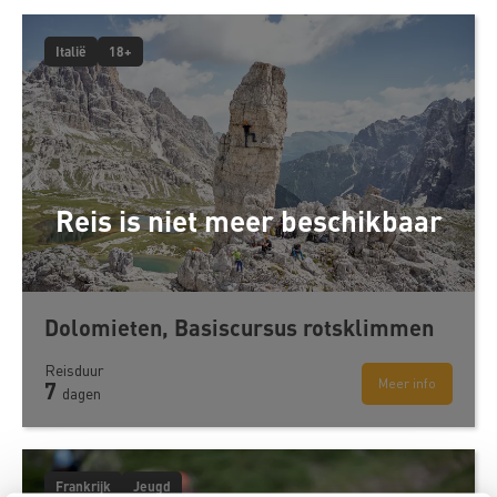
Italië
18+
Reis is niet meer beschikbaar
Dolomieten, Basiscursus rotsklimmen
Reisduur
Meer info
7
dagen
Frankrijk
Jeugd