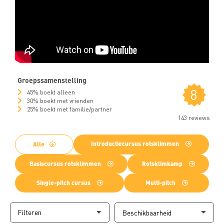
Groepssamenstelling
8
45% boekt alleen
30% boekt met vrienden
25% boekt met familie/partner
143 reviews
Introductiecursus rotsklimmen
Alle
Basiscursus rotsklimmen
Rotsklimkamp
Single-pitch cursus
Multi-pitch
Filteren