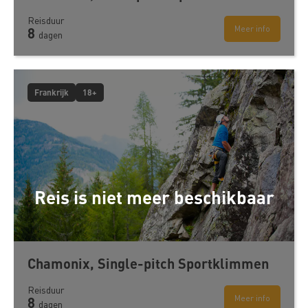
Reisduur
Meer info
8
dagen
Frankrijk
18+
Reis is niet meer beschikbaar
Chamonix, Single-pitch Sportklimmen
Reisduur
Meer info
8
dagen