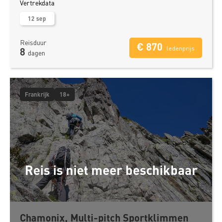
Vertrekdata
12 sep
Reisduur
€ 870
ledenprijs
8
dagen
Frankrijk
18+
Reis is niet meer beschikbaar
Chamonix, Multi-pitch Sportklimmen