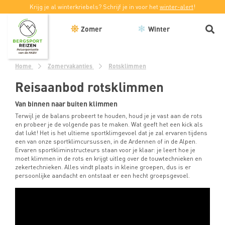
Krijg je al winterkriebels? Schrijf je in voor het
winter-alert
!
Zomer
Winter
Home
Zomervakanties
Rotsklimmen
Reisaanbod rotsklimmen
Van binnen naar buiten klimmen
Terwijl je de balans probeert te houden, houd je je vast aan de rots
en probeer je de volgende pas te maken. Wat geeft het een kick als
dat lukt! Het is het ultieme sportklimgevoel dat je zal ervaren tijdens
een van onze sportklimcursussen, in de Ardennen of in de Alpen.
Ervaren sportkliminstructeurs staan voor je klaar: je leert hoe je
moet klimmen in de rots en krijgt uitleg over de touwtechnieken en
zekertechnieken. Alles vindt plaats in kleine groepen, dus is er
persoonlijke aandacht en ontstaat er een hecht groepsgevoel.