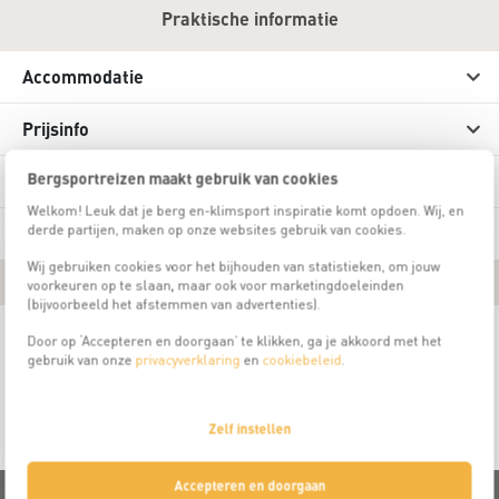
Praktische informatie
Accommodatie
Prijsinfo
Bergsportreizen maakt gebruik van cookies
Over deze activiteit
Welkom! Leuk dat je berg en-klimsport inspiratie komt opdoen. Wij, en
derde partijen, maken op onze websites gebruik van cookies.
Locatie
Wij gebruiken cookies voor het bijhouden van statistieken, om jouw
voorkeuren op te slaan, maar ook voor marketingdoeleinden
(bijvoorbeeld het afstemmen van advertenties).
Door op ‘Accepteren en doorgaan’ te klikken, ga je akkoord met het
Beschikbare data
gebruik van onze
privacyverklaring
en
cookiebeleid
.
Er zijn geen beschikbare vertrekdata gevonden voor deze reis
Deze reis is vol
Zelf instellen
Accepteren en doorgaan